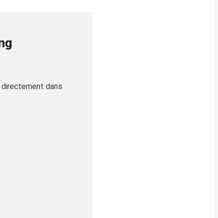
ing
, directement dans
à