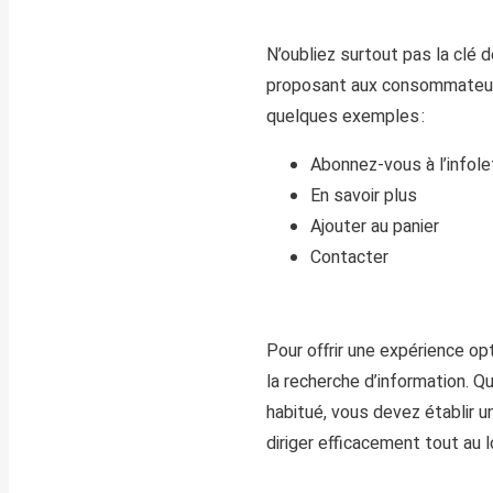
N’oubliez surtout pas la clé d
proposant aux consommateurs 
quelques exemples :
Abonnez-vous à l’infole
En savoir plus
Ajouter au panier
Contacter
P
our offrir une expérience opt
la recherche d’information. Q
habitué, vous devez établir
u
dirig
er
efficacement tout au l