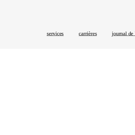
services
carrières
journal de 
Marketin
Acha
Analytiq