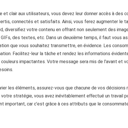
e et clair aux utilisateurs
, vous devez leur donner accès à des
c
vertis, connectés et satisfaits.
Ainsi, vous ferez augmenter le ta
, diversifi
ez
votre contenu en offrant non seulement des imag
s
GIFs
, des textes, etc. Dans un deuxième temps, il faut vous a
mation que vous souhaitez transmettre, en évidence.
Les consom
ation.
Facilitez-leur la tâche et rendez les informations évidente
e couleurs impactantes. Votre message sera mis de l’avant et vo
esoins.
varier les éléments, assurez-vous que
chacune de vos
décision
s
r
votre stratégie, vous avez inévitablement effectué un travail 
 important, car c’est grâce à ces attributs que le consommateu