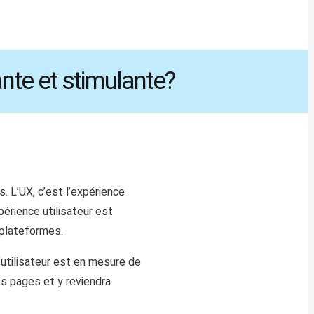
Consultation
audit numérique
nte et stimulante?
stratégie numérique
. L’UX, c’est l’expérience
périence utilisateur est
s plateformes.
 l’utilisateur est en mesure de
os pages et y reviendra