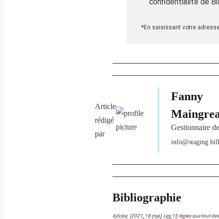
confidentialité de Bil
*En saisissant votre adresse c
Fanny
Article
Maingre
rédigé
Gestionnaire d
par
info@staging.bill
Bibliographie
Adobe. (2021, 18 mai).
Les 15 règles que tout de