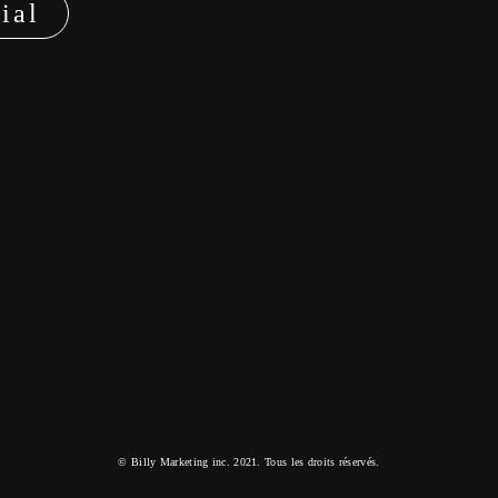
ial
ation
audit numérique
stratégie numérique
© Billy Marketing inc. 2021. Tous les droits réservés.