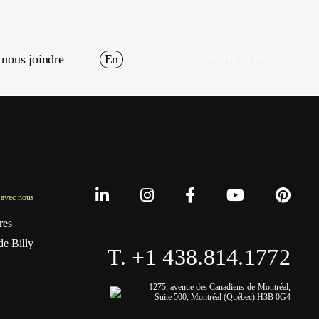
nous joindre
En
Mettre au défi
avec nous
res
de Billy
T. +1 438.814.1772
1275, avenue des Canadiens-de-Montréal,
Suite 500, Montréal (Québec) H3B 0G4