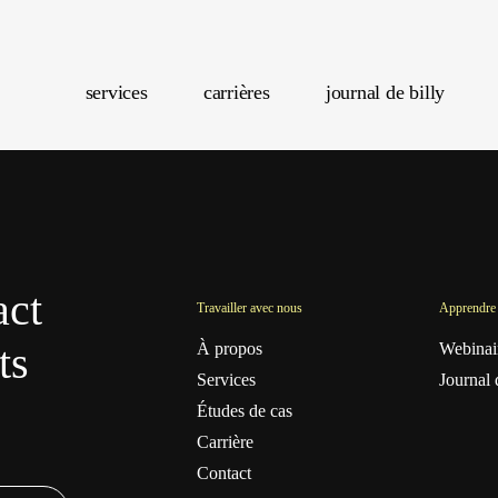
services
carrières
journal de billy
ntenu
stratégie de contenu
gestion réseaux sociaux
marketing de courriel
act
Travailler avec nous
Apprendre 
taire
planification média
ts
À propos
Webinai
optimisation publicitaire
Services
Journal 
Études de cas
stion
social listening
Carrière
gestion de la performance
nnées
Contact