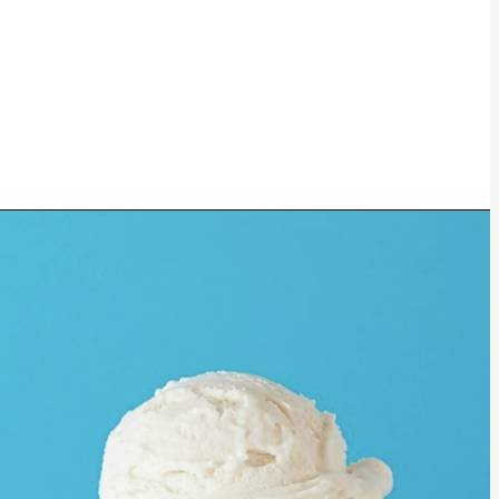
ultation
audit numérique
Mettre au défi
stratégie numérique