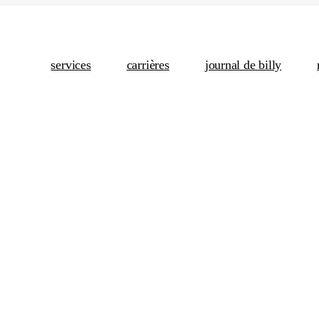
services
carrières
journal de billy
Marketing De 
Achat Publ
Analytique Et
Des 