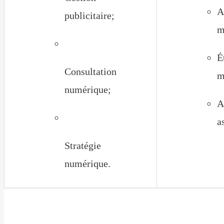
A
publicitaire;
m
É
Consultation
m
numérique;
A
a
Stratégie
numérique.