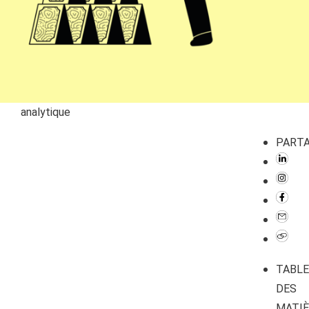
analytique
PART
TABLE
DES
MATIÈ