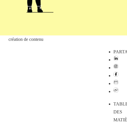
création de contenu
PART
TABL
DES
MATI