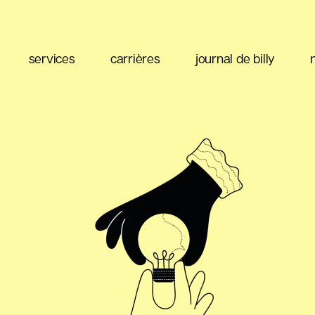
services
carrières
journal de billy
ntenu
stratégie de contenu
gestion réseaux sociaux
marketing de courriel
taire
planification média
optimisation publicitaire
stion
social listening
gestion de la performance
nées