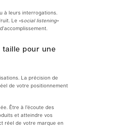
u à leurs interrogations.
fruit. Le
«
s
ocial listening
»
s d’accomplissement.
taille pour une
isations. La précision de
 réel de votre positionnement
uée. Être à l’écoute des
duits et atteindre vos
act réel de votre marque en