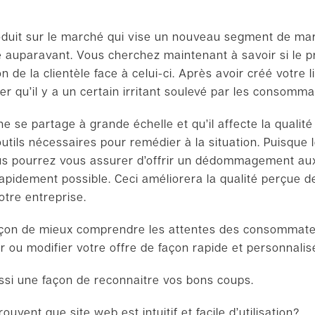
duit sur le marché qui vise un nouveau segment de mar
e auparavant. Vous cherchez maintenant à savoir si le pr
on de la clientèle face à celui-ci. Après avoir créé votre 
r qu’il y a un certain irritant soulevé par les consomm
e se partage à grande échelle et qu’il affecte la qualité
tils nécessaires pour remédier à la situation. Puisque 
ous pourrez vous assurer d’offrir un dédommagement a
us rapidement possible. Ceci améliorera la qualité perçue de
otre entreprise.
façon de mieux comprendre les attentes des consommateu
er ou modifier votre offre de façon rapide et personnali
ssi une façon de reconnaitre vos bons coups.
rouvent que site web est intuitif et facile d’utilisation?