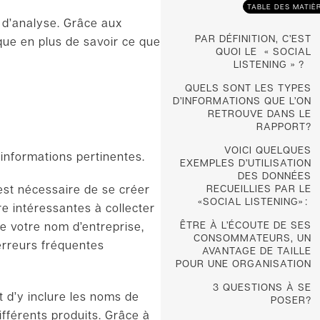
TABLE DES MATIÈ
 d’analyse
. Grâce aux
PAR DÉFINITION, C’EST
ique
en plus de sav
oir ce que
QUOI LE « SOCIAL
LISTENING » ?
QUELS SONT LES TYPES
D’INFORMATIONS QUE L’ON
RETROUVE DANS LE
RAPPORT?
VOICI QUELQUES
d’informations pertinentes.
EXEMPLES D’UTILISATION
DES DONNÉES
est nécessaire de se créer
RECUEILLIES PAR LE
«SOCIAL LISTENING» :
e intéressantes à collecter
ÊTRE À L’ÉCOUTE DE SES
e votre nom d’entreprise,
CONSOMMATEURS, UN
erreurs fréquentes
AVANTAGE DE TAILLE
POUR UNE ORGANISATION
3 QUESTIONS À SE
nt d’y inclure les noms de
POSER?
ifférents produits. Grâce à