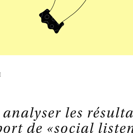
ation
audit numérique
stratégie numérique
E
analyser les
résulta
port de
«
s
ocial
l
iste