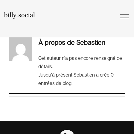
Skip
to
Toggl
content
Navig
À propos de
Sebastien
Services
Cet auteur n'a pas encore renseigné de
Carrières
détails.
Journal De Billy
Jusqu'à présent Sebastien a créé 0
entrées de blog.
HubSpot
Nous Joindre