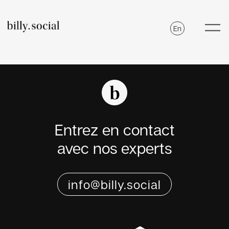
Skip
to
En
Toggl
content
Navig
Services
Carrières
Entrez en contact
Journal De Billy
avec nos experts
HubSpot
Nous Joindre
info@billy.social