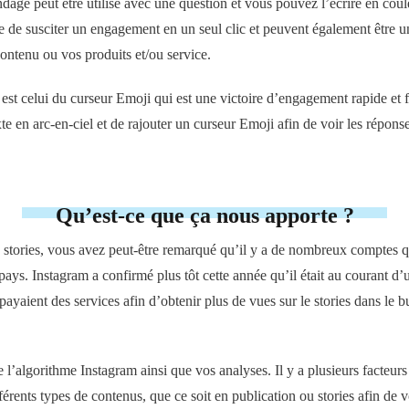
dage peut être utilisé avec une question et vous pouvez l’écrire en coul
e de susciter un engagement en un seul clic et peuvent également être 
ontenu ou vos produits et/ou service.
st celui du curseur Emoji qui est une victoire d’engagement rapide et fac
te en arc-en-ciel et de rajouter un curseur Emoji afin de voir les répon
Qu’est-ce que ça nous apporte ?
 stories, vous avez peut-être remarqué qu’il y a de nombreux comptes 
pays. Instagram a confirmé plus tôt cette année qu’il était au courant d’
ayaient des services afin d’obtenir plus de vues sur le stories dans le bu
l’algorithme Instagram ainsi que vos analyses. Il y a plusieurs facteurs
ifférents types de contenus, que ce soit en publication ou stories afin de 