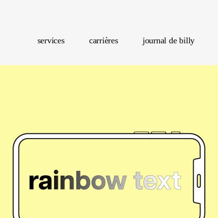
services
carrières
journal de billy
Marketing De 
Achat Publ
Analytique Et
Des 