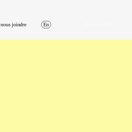
nous joindre
En
Mettre au défi
Contenu
stratégie de contenu
gestion réseaux sociaux
marketing de courriel
icitaire
planification média
optimisation publicitaire
 Gestion
social listening
gestion de la performance
Données