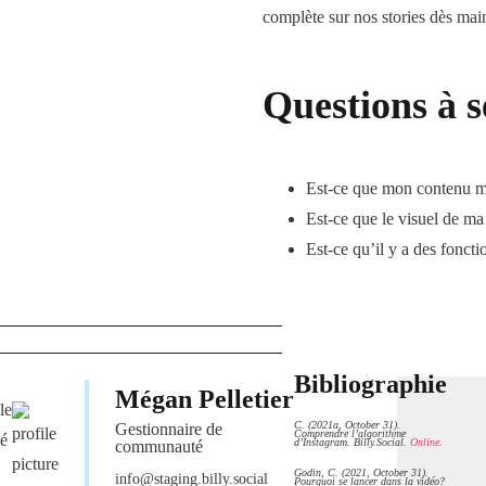
complète sur nos stories dès mai
Questions à s
Est-ce que mon contenu me
Est-ce que le visuel de ma
Est-ce qu’il y a des fonctio
Bibliographie
Mégan Pelletier
le
C. (2021a, October 31).
Gestionnaire de
Comprendre l’algorithme
gé
d’Instagram. Billy.Social.
Online
.
communauté
Godin, C. (2021, October 31).
info@staging.billy.social
Pourquoi se lancer dans la vidéo?